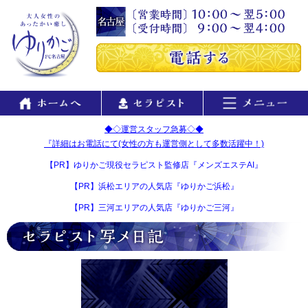
◆◇運営スタッフ急募◇◆
『詳細はお電話にて(女性の方も運営側として多数活躍中！)
【PR】ゆりかご現役セラピスト監修店『メンズエステAI』
【PR】浜松エリアの人気店『ゆりかご浜松』
【PR】三河エリアの人気店『ゆりかご三河』