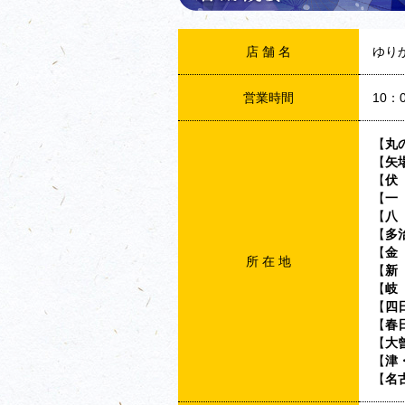
店 舗 名
ゆり
営業時間
10：
【
丸
【
矢
【
伏
【
一
【
八
【
多
【
金
所 在 地
【
新
【
岐
【
四
【
春
【
大
【
津
【
名