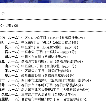
かご
00～翌5：00
の内 ルーム
】中区丸の内2丁目（丸の内1番出口徒歩1分）
場町 ルーム
】中区栄5丁目（矢場町1番出口徒歩1分）
 見ルーム
】中区栄2丁目（伏見駅5番出口徒歩3分）
 宮ルーム
】一宮市栄2丁目（一宮駅東口徒歩1分）
 田ルーム
】中川区八田町（八田駅徒歩1分）
治見 ルーム
】多治見市音羽町2丁目（多治見駅徒歩5分）
 山ルーム
】中区金山2丁目（金山駅北口徒歩3分）
 栄ルーム
】中区新栄２丁目（新栄町徒歩5分）
 阜ルーム
】岐阜市高砂町（各線岐阜駅徒歩3分）
日市 ルーム
】四日市市諏訪栄町（近鉄四日市駅南口徒歩5分）
日井 ルーム
】春日井市上条町1丁目（春日井駅徒歩5分）
曾根 ルーム
】名古屋市北区大曽根3丁目（大曽根駅徒歩5分）
・久居ルーム
】三重県津市久居新町（久居駅徒歩4分）
古屋駅ルーム
】名古屋市中村区則武1丁目（名古屋駅徒歩5分）