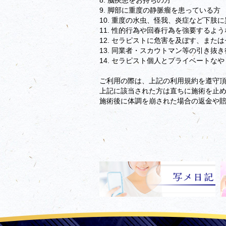
8. 脳疾患をお持ちの方
9. 脚部に重度の静脈瘤を患っている方
10. 重度の水虫、怪我、炎症など下肢
11. 性的行為や回春行為を強要するよ
12. セラピストに危害を及ぼす、ま
13. 同業者・スカウトマン等の引き抜
14. セラピスト個人とプライベートな
ご利用の際は、上記の利用規約を遵守
上記に該当された方は直ちに施術を止
施術後に体調を崩された場合の返金や