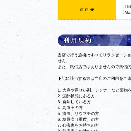
〔TEL
連 絡 先
〔Mai
当店で行う施術はすべてリラクゼーシ
せん。
また、風俗店ではありませんので風俗
下記に該当する方は当店のご利用をご
1. 大麻や覚せい剤、シンナーなど薬物
2. 泥酔状態にある方
3. 発熱している方
4. 高血圧の方
5. 痛風、リウマチの方
6. 糖尿病（重度）の方
7. 心疾患をお持ちの方