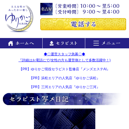
◆◇運営スタッフ急募◇◆
『詳細はお電話にて(女性の方も運営側として多数活躍中！)
【PR】ゆりかご現役セラピスト監修店『メンズエステAI』
【PR】浜松エリアの人気店『ゆりかご浜松』
【PR】三河エリアの人気店『ゆりかご三河』