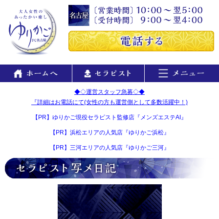
◆◇運営スタッフ急募◇◆
『詳細はお電話にて(女性の方も運営側として多数活躍中！)
【PR】ゆりかご現役セラピスト監修店『メンズエステAI』
【PR】浜松エリアの人気店『ゆりかご浜松』
【PR】三河エリアの人気店『ゆりかご三河』