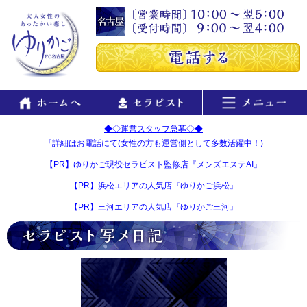
◆◇運営スタッフ急募◇◆
『詳細はお電話にて(女性の方も運営側として多数活躍中！)
【PR】ゆりかご現役セラピスト監修店『メンズエステAI』
【PR】浜松エリアの人気店『ゆりかご浜松』
【PR】三河エリアの人気店『ゆりかご三河』