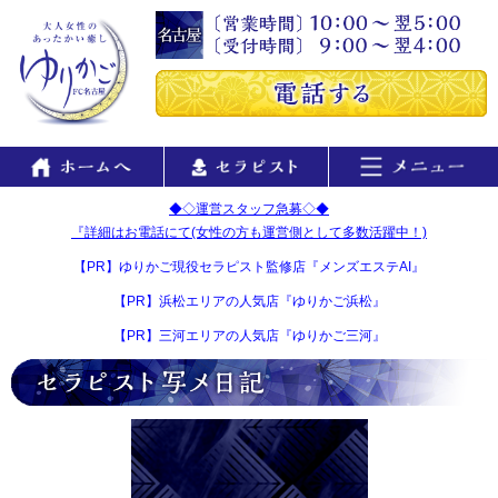
◆◇運営スタッフ急募◇◆
『詳細はお電話にて(女性の方も運営側として多数活躍中！)
【PR】ゆりかご現役セラピスト監修店『メンズエステAI』
【PR】浜松エリアの人気店『ゆりかご浜松』
【PR】三河エリアの人気店『ゆりかご三河』