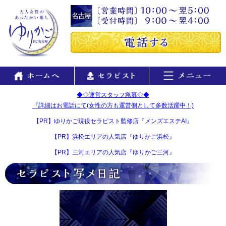
◆◇運営スタッフ急募◇◆
『詳細はお電話にて(女性の方も運営側として多数活躍中！)
【PR】ゆりかご現役セラピスト監修店『メンズエステAI』
【PR】浜松エリアの人気店『ゆりかご浜松』
【PR】三河エリアの人気店『ゆりかご三河』