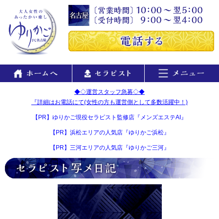
◆◇運営スタッフ急募◇◆
『詳細はお電話にて(女性の方も運営側として多数活躍中！)
【PR】ゆりかご現役セラピスト監修店『メンズエステAI』
【PR】浜松エリアの人気店『ゆりかご浜松』
【PR】三河エリアの人気店『ゆりかご三河』