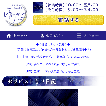
◆◇運営スタッフ急募◇◆
『詳細はお電話にて(女性の方も運営側として多数活躍中！)
【PR】ゆりかご現役セラピスト監修店『メンズエステAI』
【PR】浜松エリアの人気店『ゆりかご浜松』
【PR】三河エリアの人気店『ゆりかご三河』