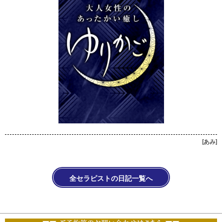
[
あみ
]
全セラピストの日記一覧へ