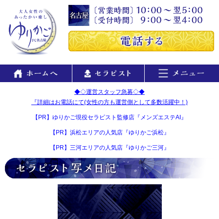
◆◇運営スタッフ急募◇◆
『詳細はお電話にて(女性の方も運営側として多数活躍中！)
【PR】ゆりかご現役セラピスト監修店『メンズエステAI』
【PR】浜松エリアの人気店『ゆりかご浜松』
【PR】三河エリアの人気店『ゆりかご三河』