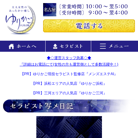
◆◇運営スタッフ急募◇◆
『詳細はお電話にて(女性の方も運営側として多数活躍中！)
【PR】ゆりかご現役セラピスト監修店『メンズエステAI』
【PR】浜松エリアの人気店『ゆりかご浜松』
【PR】三河エリアの人気店『ゆりかご三河』