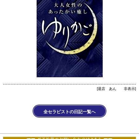
[
退店 あん 非表示
]
全セラピストの日記一覧へ