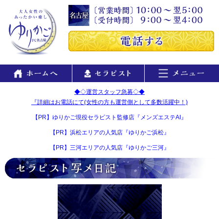
◆◇運営スタッフ急募◇◆
『詳細はお電話にて(女性の方も運営側として多数活躍中！)
【PR】ゆりかご現役セラピスト監修店『メンズエステAI』
【PR】浜松エリアの人気店『ゆりかご浜松』
【PR】三河エリアの人気店『ゆりかご三河』