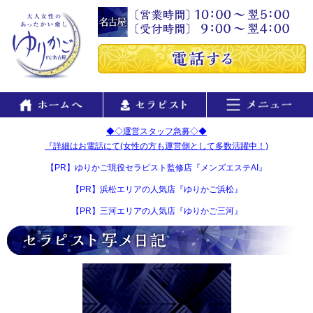
◆◇運営スタッフ急募◇◆
『詳細はお電話にて(女性の方も運営側として多数活躍中！)
【PR】ゆりかご現役セラピスト監修店『メンズエステAI』
【PR】浜松エリアの人気店『ゆりかご浜松』
【PR】三河エリアの人気店『ゆりかご三河』