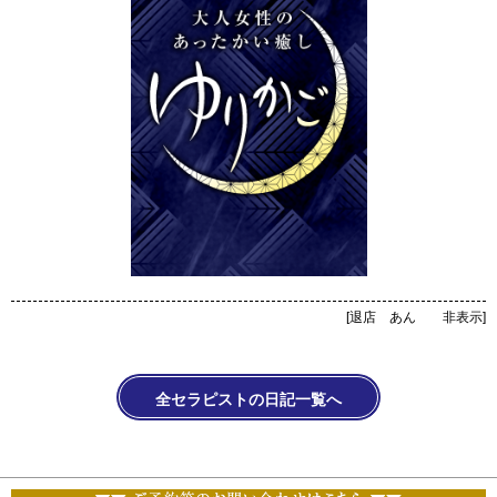
[
退店 あん 非表示
]
全セラピストの日記一覧へ