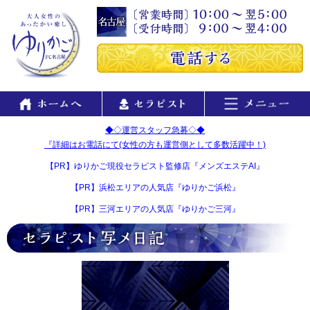
◆◇運営スタッフ急募◇◆
『詳細はお電話にて(女性の方も運営側として多数活躍中！)
【PR】ゆりかご現役セラピスト監修店『メンズエステAI』
【PR】浜松エリアの人気店『ゆりかご浜松』
【PR】三河エリアの人気店『ゆりかご三河』