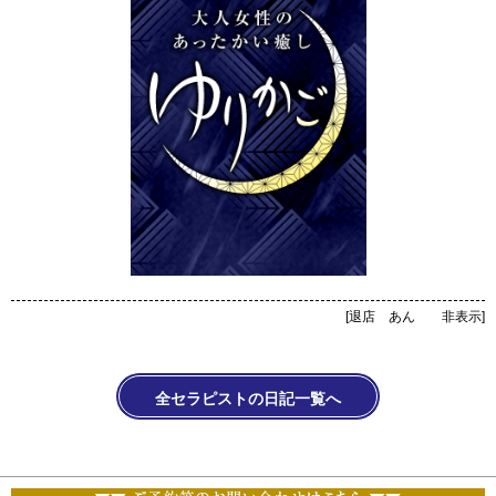
[
退店 あん 非表示
]
全セラピストの日記一覧へ