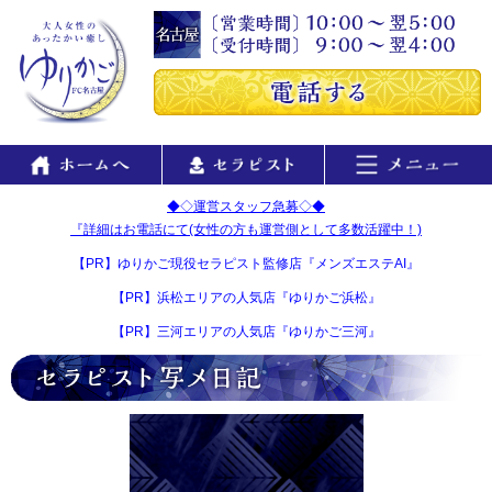
◆◇運営スタッフ急募◇◆
『詳細はお電話にて(女性の方も運営側として多数活躍中！)
【PR】ゆりかご現役セラピスト監修店『メンズエステAI』
【PR】浜松エリアの人気店『ゆりかご浜松』
【PR】三河エリアの人気店『ゆりかご三河』