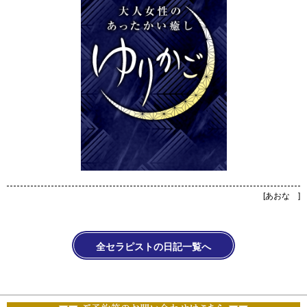
[
あおな
]
全セラピストの日記一覧へ