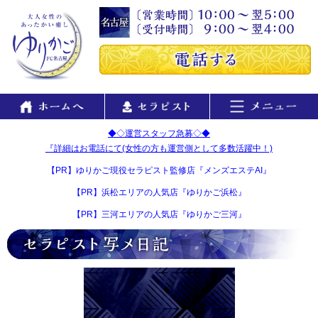
◆◇運営スタッフ急募◇◆
『詳細はお電話にて(女性の方も運営側として多数活躍中！)
【PR】ゆりかご現役セラピスト監修店『メンズエステAI』
【PR】浜松エリアの人気店『ゆりかご浜松』
【PR】三河エリアの人気店『ゆりかご三河』