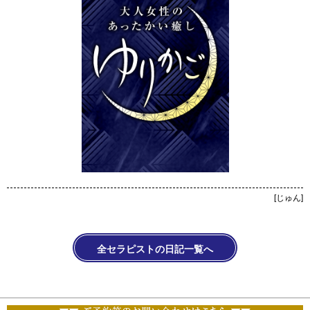
[
じゅん
]
全セラピストの日記一覧へ