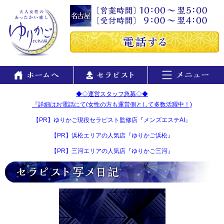
◆◇運営スタッフ急募◇◆
『詳細はお電話にて(女性の方も運営側として多数活躍中！)
【PR】ゆりかご現役セラピスト監修店『メンズエステAI』
【PR】浜松エリアの人気店『ゆりかご浜松』
【PR】三河エリアの人気店『ゆりかご三河』