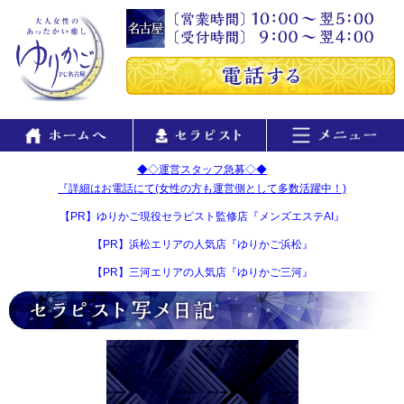
◆◇運営スタッフ急募◇◆
『詳細はお電話にて(女性の方も運営側として多数活躍中！)
【PR】ゆりかご現役セラピスト監修店『メンズエステAI』
【PR】浜松エリアの人気店『ゆりかご浜松』
【PR】三河エリアの人気店『ゆりかご三河』