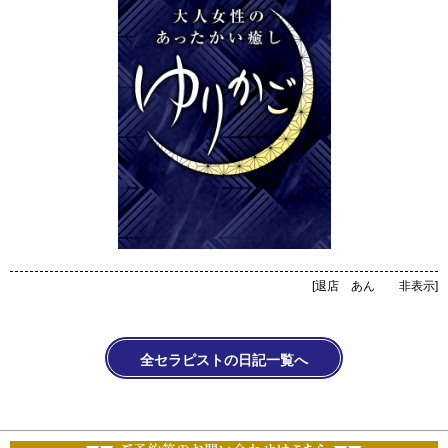
[
退店 あん 非表示
]
全セラピストの日記一覧へ