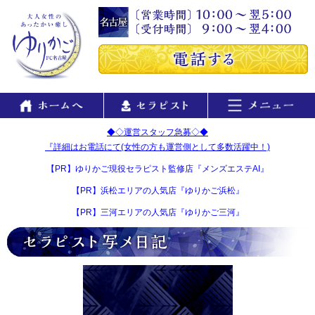
◆◇運営スタッフ急募◇◆
『詳細はお電話にて(女性の方も運営側として多数活躍中！)
【PR】ゆりかご現役セラピスト監修店『メンズエステAI』
【PR】浜松エリアの人気店『ゆりかご浜松』
【PR】三河エリアの人気店『ゆりかご三河』