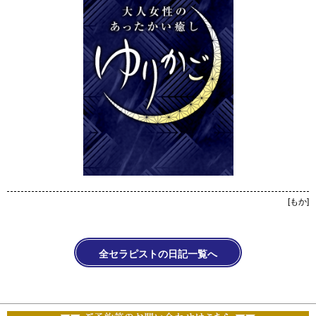
[
もか
]
全セラピストの日記一覧へ