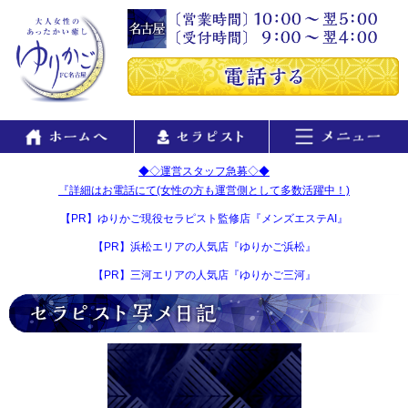
◆◇運営スタッフ急募◇◆
『詳細はお電話にて(女性の方も運営側として多数活躍中！)
【PR】ゆりかご現役セラピスト監修店『メンズエステAI』
【PR】浜松エリアの人気店『ゆりかご浜松』
【PR】三河エリアの人気店『ゆりかご三河』