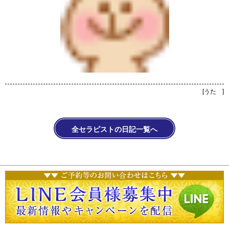
[
うた
]
全セラピストの日記一覧へ