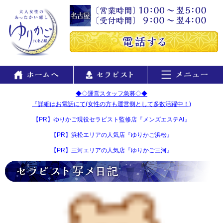
◆◇運営スタッフ急募◇◆
『詳細はお電話にて(女性の方も運営側として多数活躍中！)
【PR】ゆりかご現役セラピスト監修店『メンズエステAI』
【PR】浜松エリアの人気店『ゆりかご浜松』
【PR】三河エリアの人気店『ゆりかご三河』