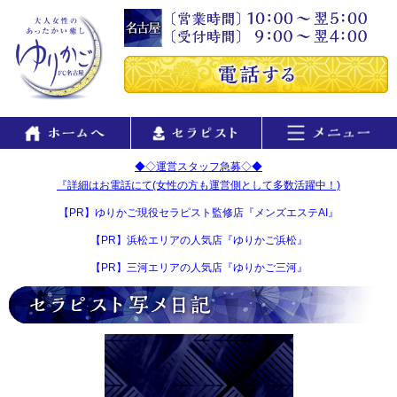
◆◇運営スタッフ急募◇◆
『詳細はお電話にて(女性の方も運営側として多数活躍中！)
【PR】ゆりかご現役セラピスト監修店『メンズエステAI』
【PR】浜松エリアの人気店『ゆりかご浜松』
【PR】三河エリアの人気店『ゆりかご三河』