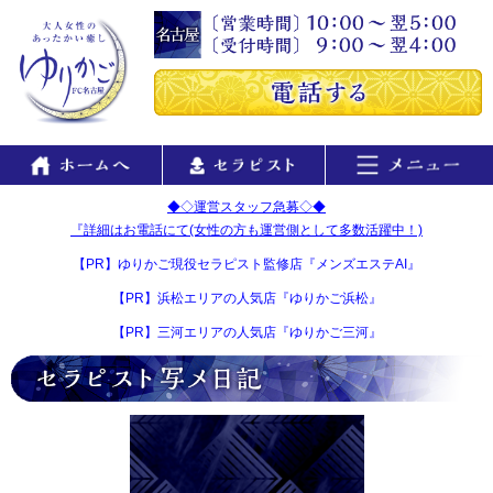
◆◇運営スタッフ急募◇◆
『詳細はお電話にて(女性の方も運営側として多数活躍中！)
【PR】ゆりかご現役セラピスト監修店『メンズエステAI』
【PR】浜松エリアの人気店『ゆりかご浜松』
【PR】三河エリアの人気店『ゆりかご三河』