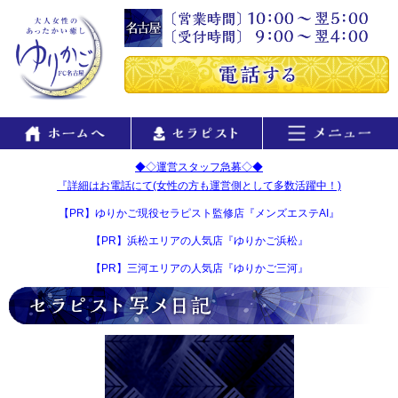
◆◇運営スタッフ急募◇◆
『詳細はお電話にて(女性の方も運営側として多数活躍中！)
【PR】ゆりかご現役セラピスト監修店『メンズエステAI』
【PR】浜松エリアの人気店『ゆりかご浜松』
【PR】三河エリアの人気店『ゆりかご三河』