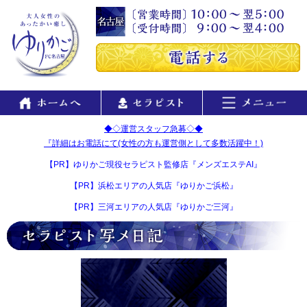
◆◇運営スタッフ急募◇◆
『詳細はお電話にて(女性の方も運営側として多数活躍中！)
【PR】ゆりかご現役セラピスト監修店『メンズエステAI』
【PR】浜松エリアの人気店『ゆりかご浜松』
【PR】三河エリアの人気店『ゆりかご三河』