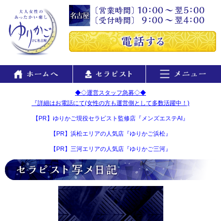
◆◇運営スタッフ急募◇◆
『詳細はお電話にて(女性の方も運営側として多数活躍中！)
【PR】ゆりかご現役セラピスト監修店『メンズエステAI』
【PR】浜松エリアの人気店『ゆりかご浜松』
【PR】三河エリアの人気店『ゆりかご三河』