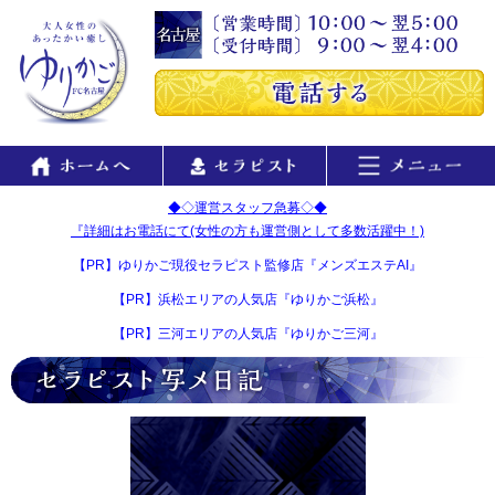
◆◇運営スタッフ急募◇◆
『詳細はお電話にて(女性の方も運営側として多数活躍中！)
【PR】ゆりかご現役セラピスト監修店『メンズエステAI』
【PR】浜松エリアの人気店『ゆりかご浜松』
【PR】三河エリアの人気店『ゆりかご三河』