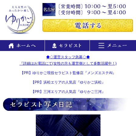
◆◇運営スタッフ急募◇◆
『詳細はお電話にて(女性の方も運営側として多数活躍中！)
【PR】ゆりかご現役セラピスト監修店『メンズエステAI』
【PR】浜松エリアの人気店『ゆりかご浜松』
【PR】三河エリアの人気店『ゆりかご三河』