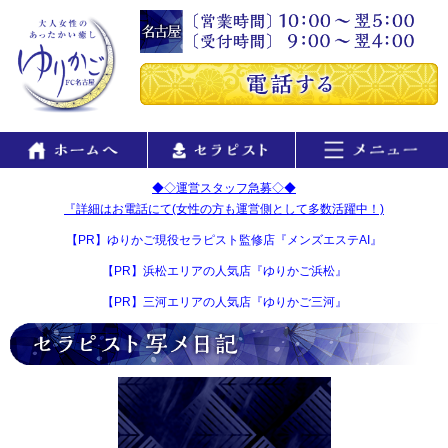
◆◇運営スタッフ急募◇◆
『詳細はお電話にて(女性の方も運営側として多数活躍中！)
【PR】ゆりかご現役セラピスト監修店『メンズエステAI』
【PR】浜松エリアの人気店『ゆりかご浜松』
【PR】三河エリアの人気店『ゆりかご三河』