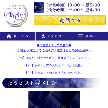
◆◇運営スタッフ急募◇◆
『詳細はお電話にて(女性の方も運営側として多数活躍中！)
【PR】ゆりかご現役セラピスト監修店『メンズエステAI』
【PR】浜松エリアの人気店『ゆりかご浜松』
【PR】三河エリアの人気店『ゆりかご三河』