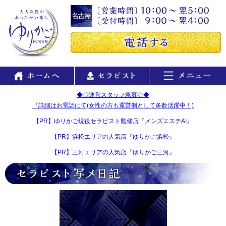
◆◇運営スタッフ急募◇◆
『詳細はお電話にて(女性の方も運営側として多数活躍中！)
【PR】ゆりかご現役セラピスト監修店『メンズエステAI』
【PR】浜松エリアの人気店『ゆりかご浜松』
【PR】三河エリアの人気店『ゆりかご三河』