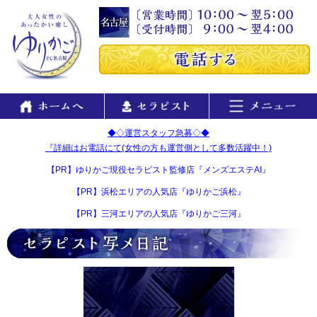
◆◇運営スタッフ急募◇◆
『詳細はお電話にて(女性の方も運営側として多数活躍中！)
【PR】ゆりかご現役セラピスト監修店『メンズエステAI』
【PR】浜松エリアの人気店『ゆりかご浜松』
【PR】三河エリアの人気店『ゆりかご三河』