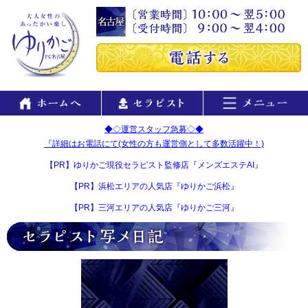
◆◇運営スタッフ急募◇◆
『詳細はお電話にて(女性の方も運営側として多数活躍中！)
【PR】ゆりかご現役セラピスト監修店『メンズエステAI』
【PR】浜松エリアの人気店『ゆりかご浜松』
【PR】三河エリアの人気店『ゆりかご三河』