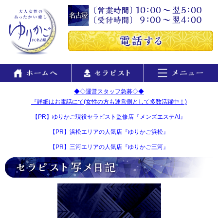
◆◇運営スタッフ急募◇◆
『詳細はお電話にて(女性の方も運営側として多数活躍中！)
【PR】ゆりかご現役セラピスト監修店『メンズエステAI』
【PR】浜松エリアの人気店『ゆりかご浜松』
【PR】三河エリアの人気店『ゆりかご三河』