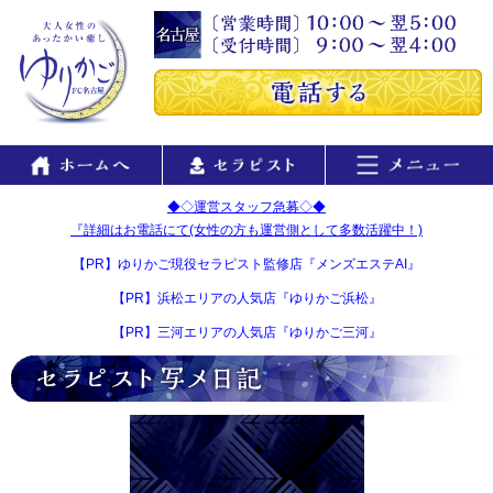
◆◇運営スタッフ急募◇◆
『詳細はお電話にて(女性の方も運営側として多数活躍中！)
【PR】ゆりかご現役セラピスト監修店『メンズエステAI』
【PR】浜松エリアの人気店『ゆりかご浜松』
【PR】三河エリアの人気店『ゆりかご三河』