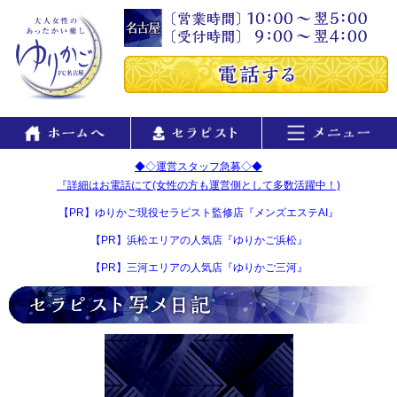
◆◇運営スタッフ急募◇◆
『詳細はお電話にて(女性の方も運営側として多数活躍中！)
【PR】ゆりかご現役セラピスト監修店『メンズエステAI』
【PR】浜松エリアの人気店『ゆりかご浜松』
【PR】三河エリアの人気店『ゆりかご三河』