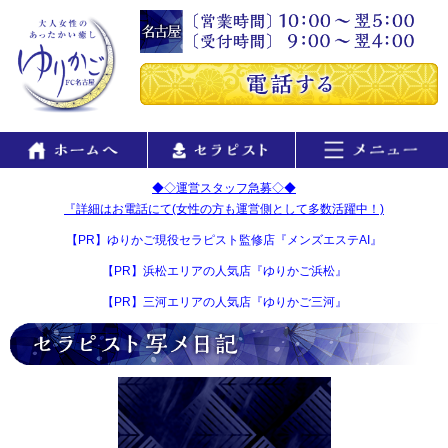
◆◇運営スタッフ急募◇◆
『詳細はお電話にて(女性の方も運営側として多数活躍中！)
【PR】ゆりかご現役セラピスト監修店『メンズエステAI』
【PR】浜松エリアの人気店『ゆりかご浜松』
【PR】三河エリアの人気店『ゆりかご三河』