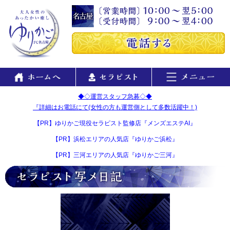
◆◇運営スタッフ急募◇◆
『詳細はお電話にて(女性の方も運営側として多数活躍中！)
【PR】ゆりかご現役セラピスト監修店『メンズエステAI』
【PR】浜松エリアの人気店『ゆりかご浜松』
【PR】三河エリアの人気店『ゆりかご三河』