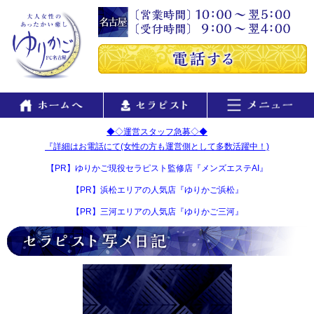
◆◇運営スタッフ急募◇◆
『詳細はお電話にて(女性の方も運営側として多数活躍中！)
【PR】ゆりかご現役セラピスト監修店『メンズエステAI』
【PR】浜松エリアの人気店『ゆりかご浜松』
【PR】三河エリアの人気店『ゆりかご三河』