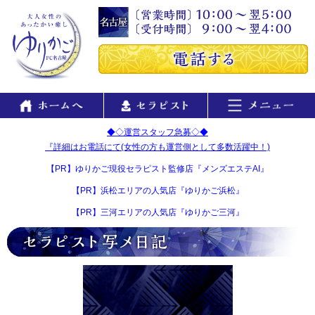
◆◇運営スタッフ急募◇◆
『詳細はお電話にて(女性の方も運営側として多数活躍中！)
【PR】ゆりかご現役セラピスト監修店『メンズエステAI』
【PR】浜松エリアの人気店『ゆりかご浜松』
【PR】三河エリアの人気店『ゆりかご三河』