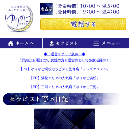
◆◇運営スタッフ急募◇◆
『詳細はお電話にて(女性の方も運営側として多数活躍中！)
【PR】ゆりかご現役セラピスト監修店『メンズエステAI』
【PR】浜松エリアの人気店『ゆりかご浜松』
【PR】三河エリアの人気店『ゆりかご三河』