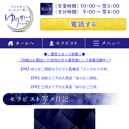
◆◇運営スタッフ急募◇◆
『詳細はお電話にて(女性の方も運営側として多数活躍中！)
【PR】ゆりかご現役セラピスト監修店『メンズエステAI』
【PR】浜松エリアの人気店『ゆりかご浜松』
【PR】三河エリアの人気店『ゆりかご三河』