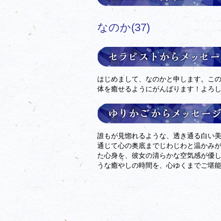
なのか
(37)
はじめまして、なのかと申します。こ
体を癒せるようにがんばります！よろ
誰もが見惚れるような、透き通る白い
通じて心の奥底までじわじわと温かみ
た心身を、彼女の清らかな空気感が優
うな癒やしの時間を、心ゆくまでご堪