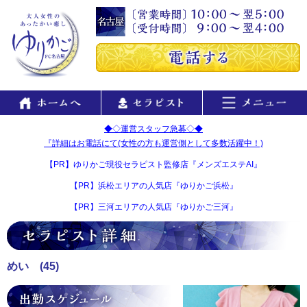
◆◇運営スタッフ急募◇◆
『詳細はお電話にて(女性の方も運営側として多数活躍中！)
【PR】ゆりかご現役セラピスト監修店『メンズエステAI』
【PR】浜松エリアの人気店『ゆりかご浜松』
【PR】三河エリアの人気店『ゆりかご三河』
めい
(45)