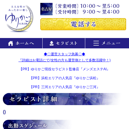
◆◇運営スタッフ急募◇◆
『詳細はお電話にて(女性の方も運営側として多数活躍中！)
【PR】ゆりかご現役セラピスト監修店『メンズエステAI』
【PR】浜松エリアの人気店『ゆりかご浜松』
【PR】三河エリアの人気店『ゆりかご三河』
()