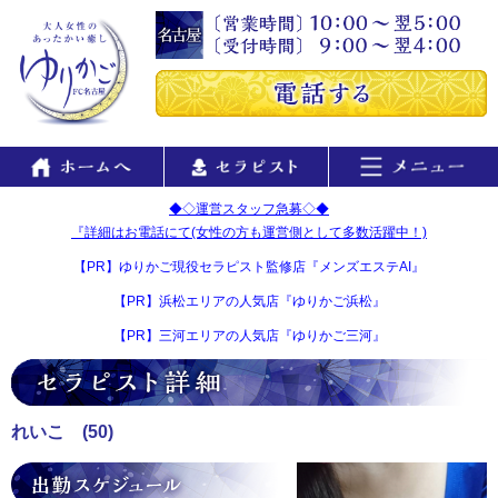
◆◇運営スタッフ急募◇◆
『詳細はお電話にて(女性の方も運営側として多数活躍中！)
【PR】ゆりかご現役セラピスト監修店『メンズエステAI』
【PR】浜松エリアの人気店『ゆりかご浜松』
【PR】三河エリアの人気店『ゆりかご三河』
れいこ
(50)