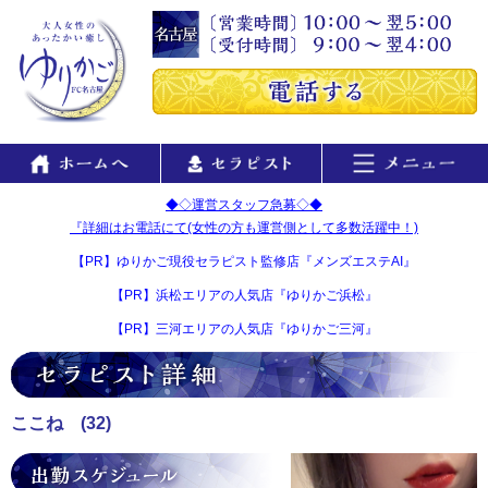
◆◇運営スタッフ急募◇◆
『詳細はお電話にて(女性の方も運営側として多数活躍中！)
【PR】ゆりかご現役セラピスト監修店『メンズエステAI』
【PR】浜松エリアの人気店『ゆりかご浜松』
【PR】三河エリアの人気店『ゆりかご三河』
ここね
(32)